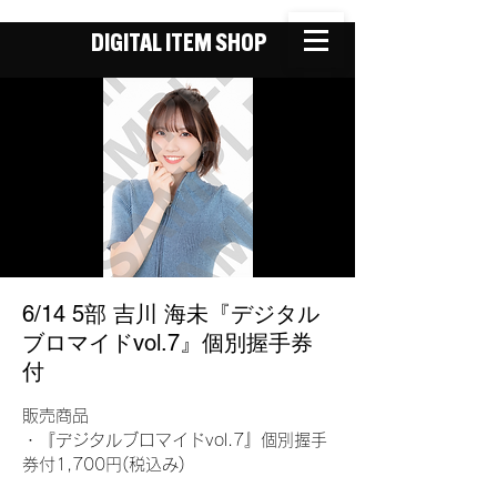
DIGITAL ITEM SHOP
6/14 5部 吉川 海未『デジタル
ブロマイドvol.7』個別握手券
付
販売商品
・『デジタルブロマイドvol.7』個別握手
券付1,700円(税込み)