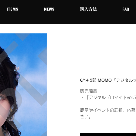
ITEMS
NEWS
購入方法
FAQ
6/14 5部 MOMO『デジタ
販売商品
・『デジタルブロマイドvol.
商品やイベントの詳細、応募
さい。