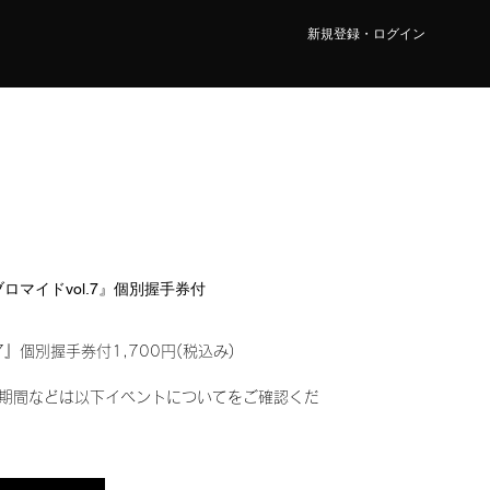
新規登録・ログイン
ルブロマイドvol.7』個別握手券付
7』個別握手券付1,700円(税込み)
期間などは以下イベントについてをご確認くだ