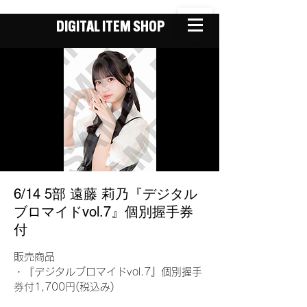
DIGITAL ITEM SHOP
6/14 5部 遠藤 莉乃『デジタル
ブロマイドvol.7』個別握手券
付
販売商品
・『デジタルブロマイドvol.7』個別握手
券付1,700円(税込み)