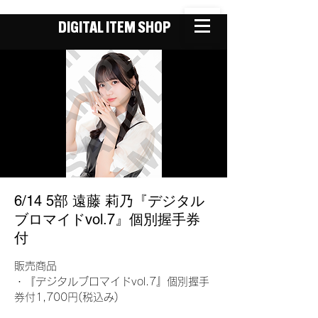
DIGITAL ITEM SHOP
6/14 5部 遠藤 莉乃『デジタル
ブロマイドvol.7』個別握手券
付
販売商品
・『デジタルブロマイドvol.7』個別握手
券付1,700円(税込み)