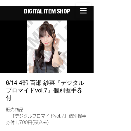
DIGITAL ITEM SHOP
6/14 4部 百瀬 紗菜『デジタル
ブロマイドvol.7』個別握手券
付
販売商品
・『デジタルブロマイドvol.7』個別握手
券付1,700円(税込み)