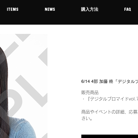
ITEMS
NEWS
購入方法
FAQ
6/14 4部 加藤 柊『デジタ
販売商品
・『デジタルブロマイドvol.
商品やイベントの詳細、応募
さい。