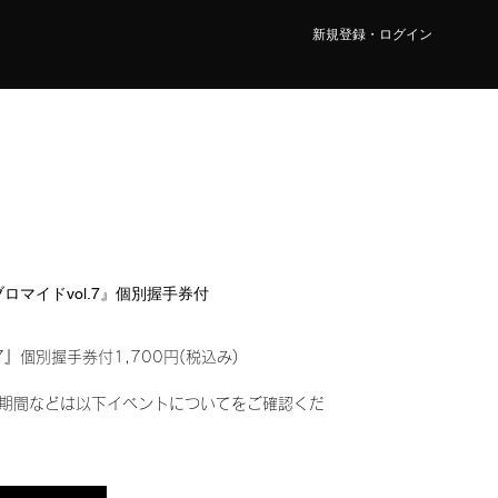
新規登録・ログイン
ルブロマイドvol.7』個別握手券付
7』個別握手券付1,700円(税込み)
期間などは以下イベントについてをご確認くだ