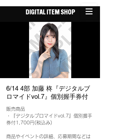
DIGITAL ITEM SHOP
6/14 4部 加藤 柊『デジタルブ
ロマイドvol.7』個別握手券付
販売商品
・『デジタルブロマイドvol.7』個別握手
券付1,700円(税込み)
商品やイベントの詳細、応募期間などは