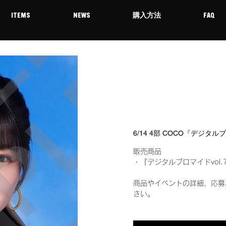
ITEMS
NEWS
購入方法
FAQ
6/14 4部 COCO『デジタル
販売商品
・『デジタルブロマイドvol.
商品やイベントの詳細、応募
さい。