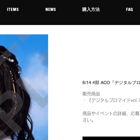
ITEMS
NEWS
購入方法
FAQ
6/14 4部 ACO『デジタルブ
販売商品
・『デジタルブロマイドvol.
商品やイベントの詳細、応募
さい。