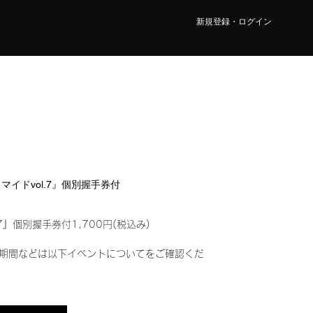
新規登録・ログイン
ロマイドvol.7』個別握手券付
7』個別握手券付1,700円(税込み)
期間などは以下イベントについてをご確認くだ