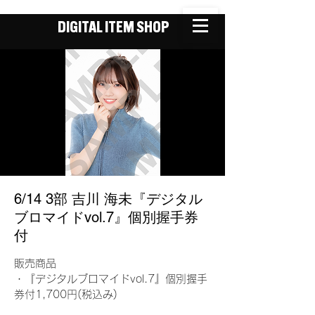
DIGITAL ITEM SHOP
6/14 3部 吉川 海未『デジタル
ブロマイドvol.7』個別握手券
付
販売商品
・『デジタルブロマイドvol.7』個別握手
券付1,700円(税込み)