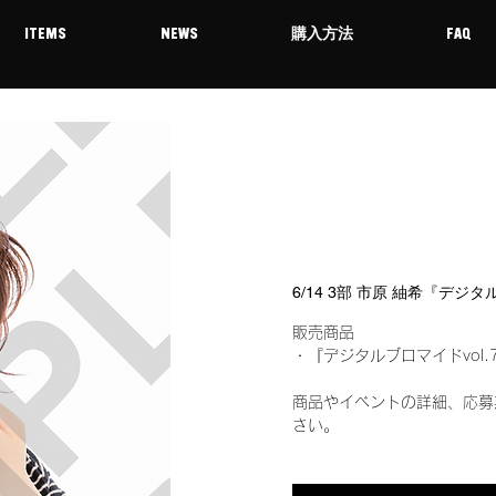
ITEMS
NEWS
購入方法
FAQ
6/14 3部 市原 紬希『デジ
販売商品
・『デジタルブロマイドvol.
商品やイベントの詳細、応募
さい。