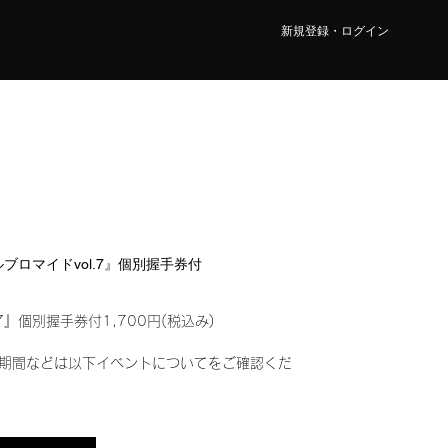
新規登録・ログイン
タルブロマイドvol.7』個別握手券付
7』個別握手券付1,700円(税込み)
期間などは以下イベントについてをご確認くだ