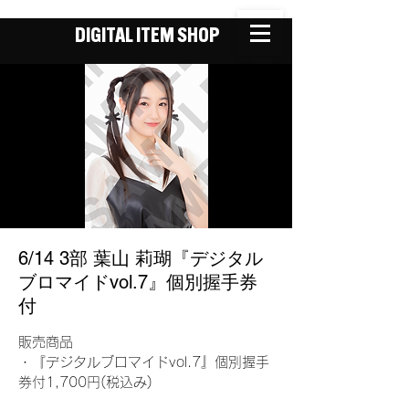
DIGITAL ITEM SHOP
6/14 3部 葉山 莉瑚『デジタル
ブロマイドvol.7』個別握手券
付
販売商品
・『デジタルブロマイドvol.7』個別握手
券付1,700円(税込み)