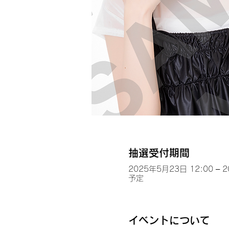
抽選受付期間
2025年5月23日 12:00 – 
予定
イベントについて