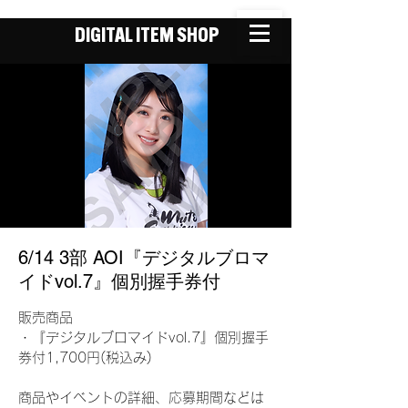
DIGITAL ITEM SHOP
6/14 3部 AOI『デジタルブロマ
イドvol.7』個別握手券付
販売商品
・『デジタルブロマイドvol.7』個別握手
券付1,700円(税込み)
商品やイベントの詳細、応募期間などは