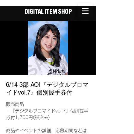
DIGITAL ITEM SHOP
6/14 3部 AOI『デジタルブロマ
イドvol.7』個別握手券付
販売商品
・『デジタルブロマイドvol.7』個別握手
券付1,700円(税込み)
商品やイベントの詳細、応募期間などは