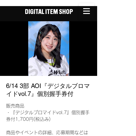
DIGITAL ITEM SHOP
6/14 3部 AOI『デジタルブロマ
イドvol.7』個別握手券付
販売商品
・『デジタルブロマイドvol.7』個別握手
券付1,700円(税込み)
商品やイベントの詳細、応募期間などは