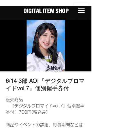
DIGITAL ITEM SHOP
6/14 3部 AOI『デジタルブロマ
イドvol.7』個別握手券付
販売商品
・『デジタルブロマイドvol.7』個別握手
券付1,700円(税込み)
商品やイベントの詳細、応募期間などは