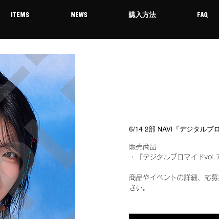
ITEMS
NEWS
購入方法
FAQ
6/14 2部 NAVI『デジタル
販売商品
・『デジタルブロマイドvol.
商品やイベントの詳細、応募
さい。