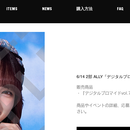
ITEMS
NEWS
購入方法
FAQ
6/14 2部 ALLY『デジタル
販売商品
・『デジタルブロマイドvol.
商品やイベントの詳細、応募
さい。