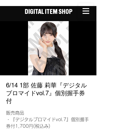
DIGITAL ITEM SHOP
6/14 1部 佐藤 莉華『デジタル
ブロマイドvol.7』個別握手券
付
販売商品
・『デジタルブロマイドvol.7』個別握手
券付1,700円(税込み)