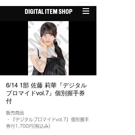
DIGITAL ITEM SHOP
6/14 1部 佐藤 莉華『デジタル
ブロマイドvol.7』個別握手券
付
販売商品
・『デジタルブロマイドvol.7』個別握手
券付1,700円(税込み)