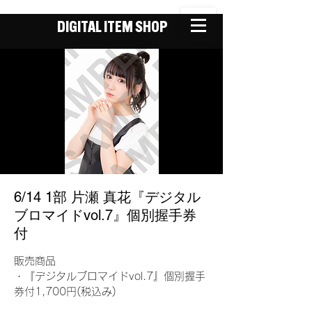
DIGITAL ITEM SHOP
6/14 1部 片瀬 真花『デジタル
ブロマイドvol.7』個別握手券
付
販売商品
・『デジタルブロマイドvol.7』個別握手
券付1,700円(税込み)