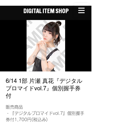
DIGITAL ITEM SHOP
6/14 1部 片瀬 真花『デジタル
ブロマイドvol.7』個別握手券
付
販売商品
・『デジタルブロマイドvol.7』個別握手
券付1,700円(税込み)