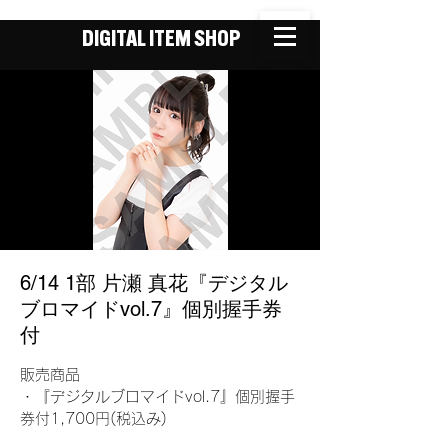
DIGITAL ITEM SHOP
6/14 1部 片瀬 真花『デジタル
ブロマイドvol.7』個別握手券
付
販売商品
・『デジタルブロマイドvol.7』個別握手
券付1,700円(税込み)