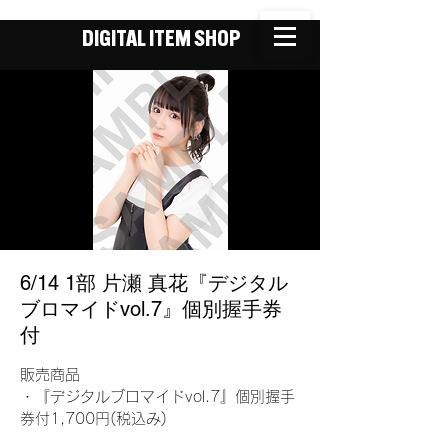
DIGITAL ITEM SHOP
6/14 1部 片瀬 真花『デジタル
ブロマイドvol.7』個別握手券
付
販売商品
・『デジタルブロマイドvol.7』個別握手
券付1,700円(税込み)