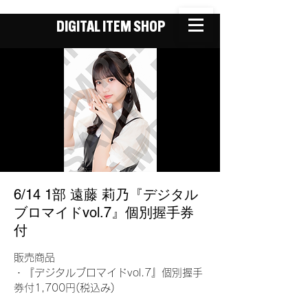
DIGITAL ITEM SHOP
6/14 1部 遠藤 莉乃『デジタル
ブロマイドvol.7』個別握手券
付
販売商品
・『デジタルブロマイドvol.7』個別握手
券付1,700円(税込み)