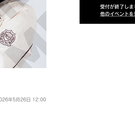
受付が終了しま
他のイベントを
2026年5月26日 12:00