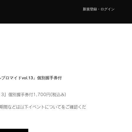
新規登録・ログイン
タルブロマイドvol.13』個別握手券付
13』個別握手券付1,700円(税込み)
期間などは以下イベントについてをご確認くだ