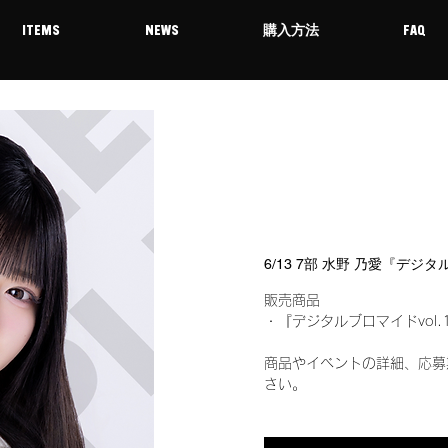
ITEMS
NEWS
購入方法
FAQ
6/13 7部 水野 乃愛『デジ
販売商品
・『デジタルブロマイドvol.
商品やイベントの詳細、応募
さい。