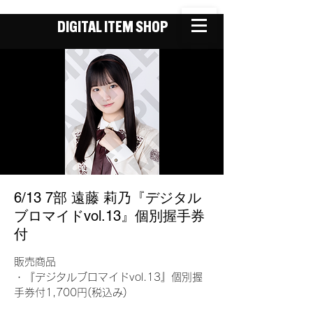
DIGITAL ITEM SHOP
6/13 7部 遠藤 莉乃『デジタル
ブロマイドvol.13』個別握手券
付
販売商品
・『デジタルブロマイドvol.13』個別握
手券付1,700円(税込み)