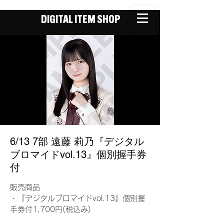
DIGITAL ITEM SHOP
6/13 7部 遠藤 莉乃『デジタル
ブロマイドvol.13』個別握手券
付
販売商品
・『デジタルブロマイドvol.13』個別握
手券付1,700円(税込み)