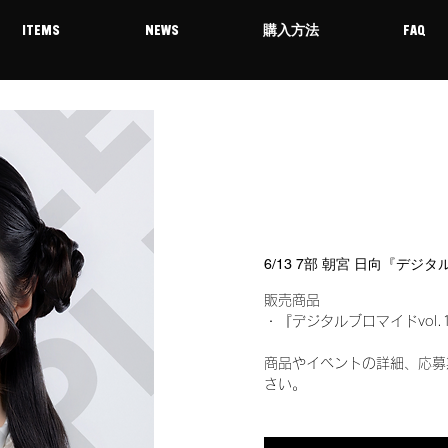
ITEMS
NEWS
購入方法
FAQ
6/13 7部 朝宮 日向『デジ
販売商品
・『デジタルブロマイドvol.
商品やイベントの詳細、応募
さい。