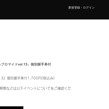
新規登録・ログイン
タルブロマイドvol.13』個別握手券付
13』個別握手券付1,700円(税込み)
期間などは以下イベントについてをご確認くだ