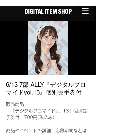
DIGITAL ITEM SHOP
6/13 7部 ALLY『デジタルブロ
マイドvol.13』個別握手券付
販売商品
・『デジタルブロマイドvol.13』個別握
手券付1,700円(税込み)
商品やイベントの詳細、応募期間などは