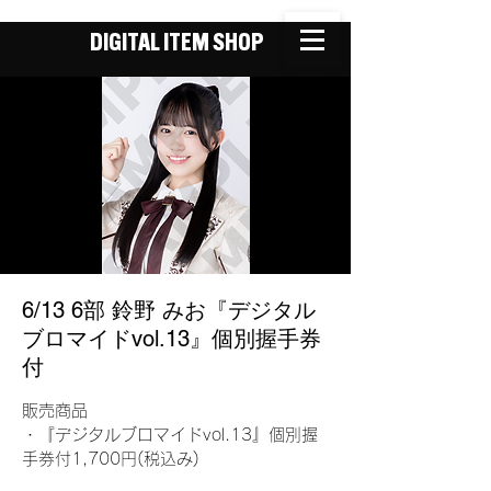
DIGITAL ITEM SHOP
6/13 6部 鈴野 みお『デジタル
ブロマイドvol.13』個別握手券
付
販売商品
・『デジタルブロマイドvol.13』個別握
手券付1,700円(税込み)