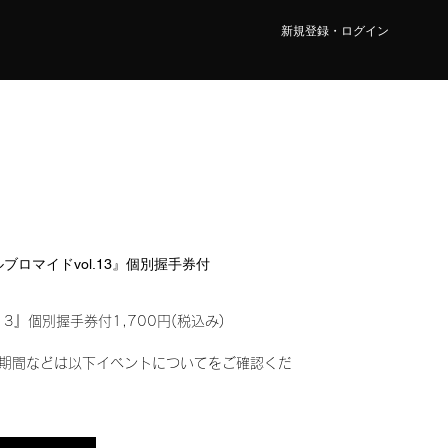
新規登録・ログイン
タルブロマイドvol.13』個別握手券付
13』個別握手券付1,700円(税込み)
期間などは以下イベントについてをご確認くだ