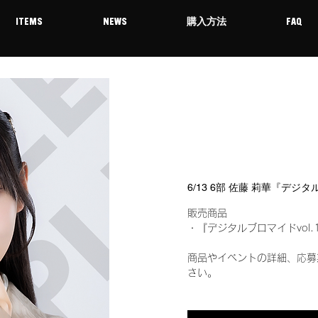
ITEMS
NEWS
購入方法
FAQ
6/13 6部 佐藤 莉華『デジ
販売商品
・『デジタルブロマイドvol.
商品やイベントの詳細、応募
さい。