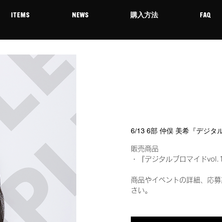
ITEMS
NEWS
購入方法
FAQ
6/13 6部 仲俣 美希『デジ
販売商品
・『デジタルブロマイドvol.
商品やイベントの詳細、応募
さい。