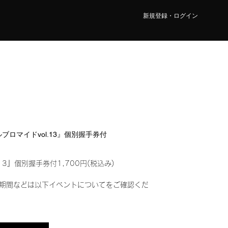
新規登録・ログイン
タルブロマイドvol.13』個別握手券付
13』個別握手券付1,700円(税込み)
期間などは以下イベントについてをご確認くだ