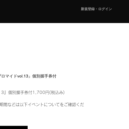
新規登録・ログイン
ルブロマイドvol.13』個別握手券付
13』個別握手券付1,700円(税込み)
期間などは以下イベントについてをご確認くだ