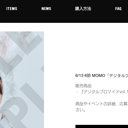
ITEMS
NEWS
購入方法
FAQ
6/13 6部 MOMO『デジタ
販売商品
・『デジタルブロマイドvol.
商品やイベントの詳細、応募
さい。