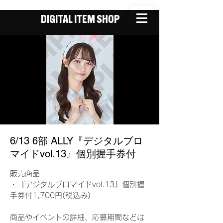
DIGITAL ITEM SHOP
6/13 6部 ALLY『デジタルブロ
マイドvol.13』個別握手券付
販売商品
・『デジタルブロマイドvol.13』個別握
手券付1,700円(税込み)
商品やイベントの詳細、応募期間などは