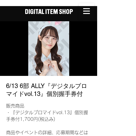
DIGITAL ITEM SHOP
6/13 6部 ALLY『デジタルブロ
マイドvol.13』個別握手券付
販売商品
・『デジタルブロマイドvol.13』個別握
手券付1,700円(税込み)
商品やイベントの詳細、応募期間などは