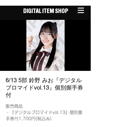
DIGITAL ITEM SHOP
6/13 5部 鈴野 みお『デジタル
ブロマイドvol.13』個別握手券
付
販売商品
・『デジタルブロマイドvol.13』個別握
手券付1,700円(税込み)