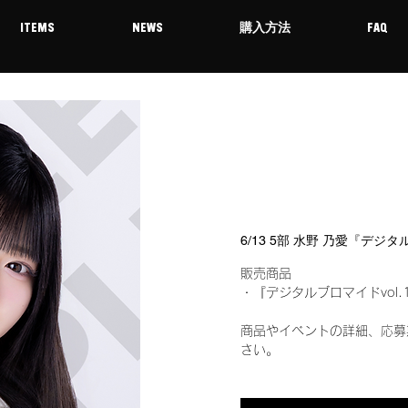
ITEMS
NEWS
購入方法
FAQ
6/13 5部 水野 乃愛『デジ
販売商品
・『デジタルブロマイドvol.
商品やイベントの詳細、応募
さい。