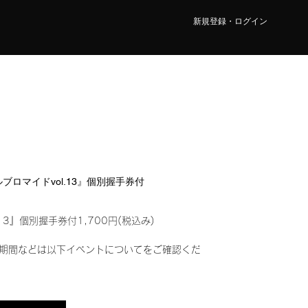
新規登録・ログイン
タルブロマイドvol.13』個別握手券付
13』個別握手券付1,700円(税込み)
期間などは以下イベントについてをご確認くだ