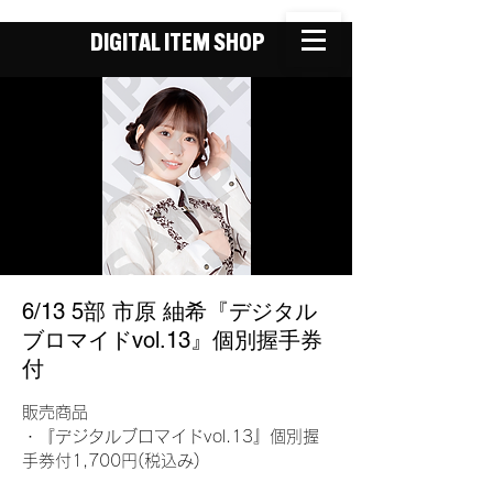
DIGITAL ITEM SHOP
6/13 5部 市原 紬希『デジタル
ブロマイドvol.13』個別握手券
付
販売商品
・『デジタルブロマイドvol.13』個別握
手券付1,700円(税込み)