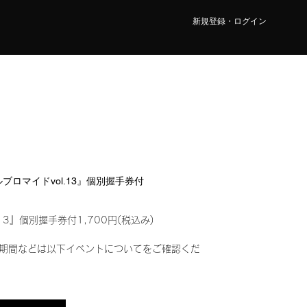
新規登録・ログイン
タルブロマイドvol.13』個別握手券付
13』個別握手券付1,700円(税込み)
期間などは以下イベントについてをご確認くだ