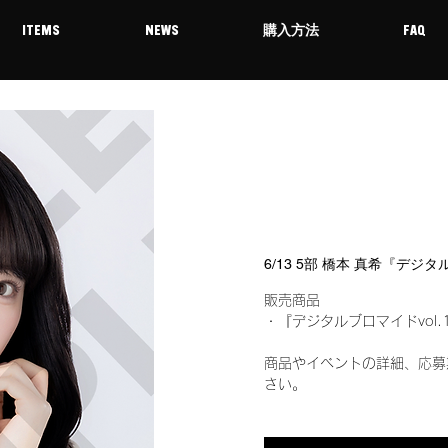
ITEMS
NEWS
購入方法
FAQ
6/13 5部 橋本 真希『デジ
販売商品
・『デジタルブロマイドvol.
商品やイベントの詳細、応募
さい。