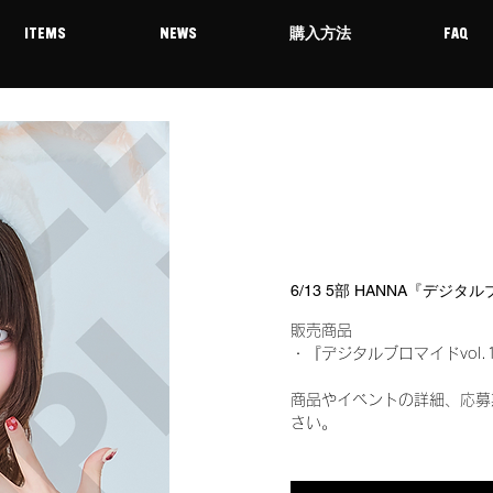
ITEMS
NEWS
購入方法
FAQ
6/13 5部 HANNA『デジタ
販売商品
・『デジタルブロマイドvol.
商品やイベントの詳細、応募
さい。