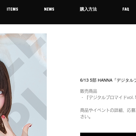
ITEMS
NEWS
購入方法
FAQ
6/13 5部 HANNA『デジタ
販売商品
・『デジタルブロマイドvol.
商品やイベントの詳細、応募
さい。