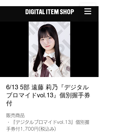
DIGITAL ITEM SHOP
6/13 5部 遠藤 莉乃『デジタル
ブロマイドvol.13』個別握手券
付
販売商品
・『デジタルブロマイドvol.13』個別握
手券付1,700円(税込み)