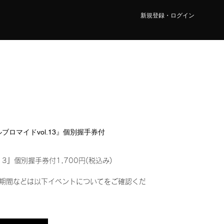
新規登録・ログイン
タルブロマイドvol.13』個別握手券付
13』個別握手券付1,700円(税込み)
期間などは以下イベントについてをご確認くだ