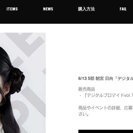
ITEMS
NEWS
購入方法
FAQ
6/13 5部 朝宮 日向『デジ
販売商品
・『デジタルブロマイドvol.
商品やイベントの詳細、応募
さい。