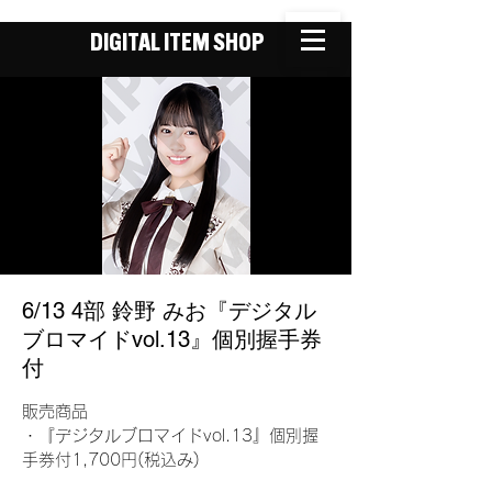
DIGITAL ITEM SHOP
6/13 4部 鈴野 みお『デジタル
ブロマイドvol.13』個別握手券
付
販売商品
・『デジタルブロマイドvol.13』個別握
手券付1,700円(税込み)