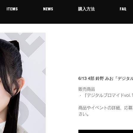
ITEMS
NEWS
購入方法
FAQ
6/13 4部 鈴野 みお『デジ
販売商品
・『デジタルブロマイドvol.
商品やイベントの詳細、応募
さい。