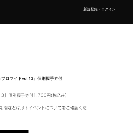
新規登録・ログイン
タルブロマイドvol.13』個別握手券付
13』個別握手券付1,700円(税込み)
期間などは以下イベントについてをご確認くだ