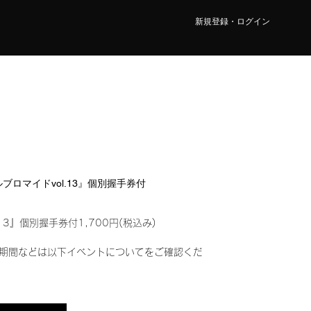
新規登録・ログイン
タルブロマイドvol.13』個別握手券付
13』個別握手券付1,700円(税込み)
期間などは以下イベントについてをご確認くだ