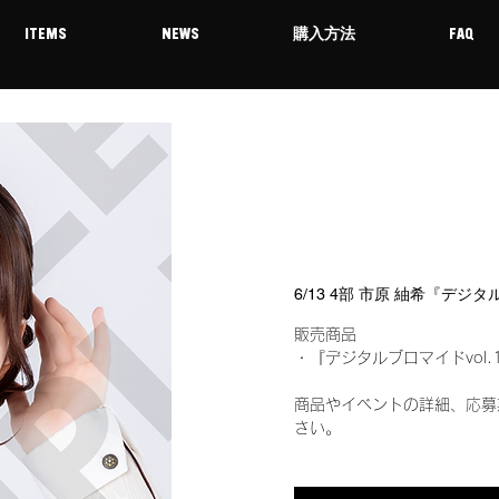
ITEMS
NEWS
購入方法
FAQ
6/13 4部 市原 紬希『デジ
販売商品
・『デジタルブロマイドvol.
商品やイベントの詳細、応募
さい。