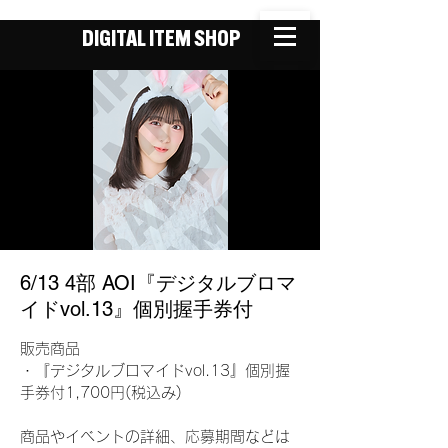
DIGITAL ITEM SHOP
6/13 4部 AOI『デジタルブロマ
イドvol.13』個別握手券付
販売商品
・『デジタルブロマイドvol.13』個別握
手券付1,700円(税込み)
商品やイベントの詳細、応募期間などは